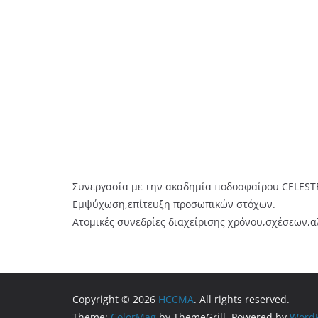
Συνεργασία με την ακαδημία ποδοσφαίρου CELESTE 
Εμψύχωση,επίτευξη προσωπικών στόχων.
Ατομικές συνεδρίες διαχείρισης χρόνου,σχέσεων,
Copyright © 2026
HCCMA
. All rights reserved.
Theme:
ColorMag
by ThemeGrill. Powered by
WordP