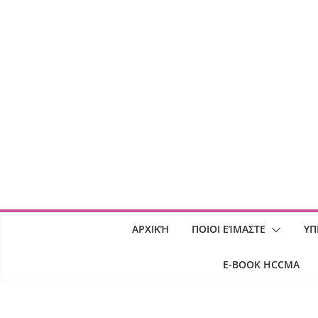
Skip
to
content
ΑΡΧΙΚΉ
ΠΟΙΟΙ ΕΊΜΑΣΤΕ
ΥΠ
E-BOOK HCCMA